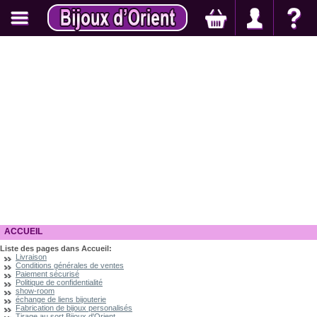
ACCUEIL
Liste des pages dans Accueil:
Livraison
Conditions générales de ventes
Paiement sécurisé
Politique de confidentialité
show-room
échange de liens bijouterie
Fabrication de bijoux personalisés
Tirage au sort Bijoux d'Orient