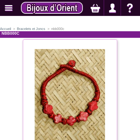
Accueil
>
Bracelets et Joncs
>
nbb000c
NBB000C