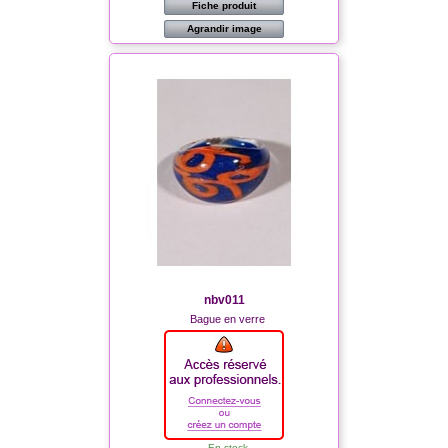
Fiche produit
Agrandir image
nbv011
Bague en verre
En stock