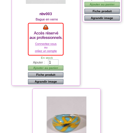
Ajouter au panier
Fiche produit
nbv003
Agrandir image
Bague en verre
En stock
Ajouter :
Ajouter au panier
Fiche produit
Agrandir image