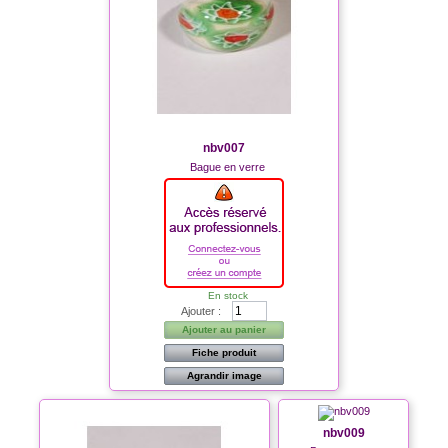
nbv007
Bague en verre
En stock
Ajouter :
Ajouter au panier
Fiche produit
Agrandir image
nbv009