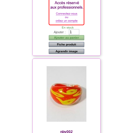
En stock
Ajouter :
Ajouter au panier
Fiche produit
Agrandir image
nbv002