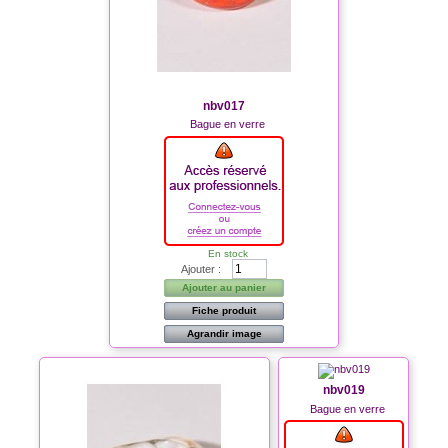
nbv017
Bague en verre
En stock
Ajouter :
Ajouter au panier
Fiche produit
Agrandir image
nbv019
Bague en verre