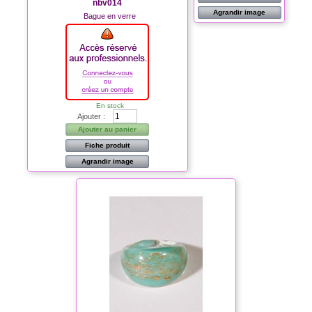
nbv014
Agrandir image
Bague en verre
En stock
Ajouter :
Ajouter au panier
Fiche produit
Agrandir image