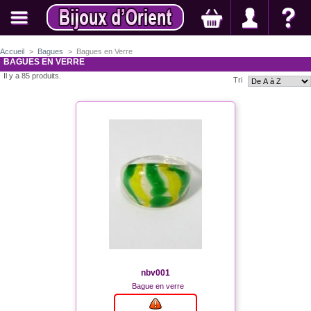
Accueil
>
Bagues
>
Bagues en Verre
BAGUES EN VERRE
Il y a 85 produits.
Tri
nbv001
Bague en verre