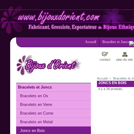
Accueil
Bracelets et Joncs
contact
plan du site
Accueil
>
Bracelets et 
CATÉGORIES
JONCS EN BOIS
Bracelets et Joncs
Il y a 39 produits.
Bracelets en Os
Bracelets en Verre
Bracelets en Corne
Bracelets en Metal
Joncs en Bois