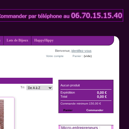
s
Lots de Bijoux
HappyHippy
Bienvenue,
identifiez-vous
Votre compte
Panier :
(vide)
PANIER
Aucun produit
Tri
Expédition
0,00 €
Total
0,00 €
Commande minimum 150,00 €
Panier
Commander
TVA ET FDP OFFERTS !