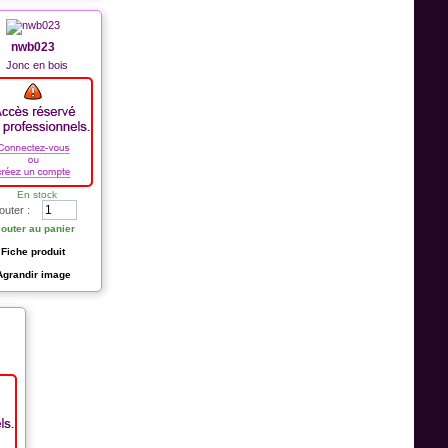
nwb023
Jonc en bois
En stock
outer :
jouter au panier
Fiche produit
Agrandir image