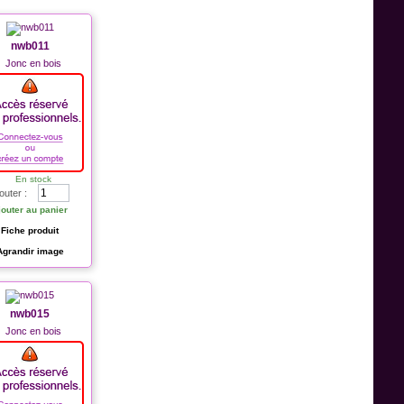
nwb011
Jonc en bois
En stock
outer :
jouter au panier
Fiche produit
Agrandir image
nwb015
Jonc en bois