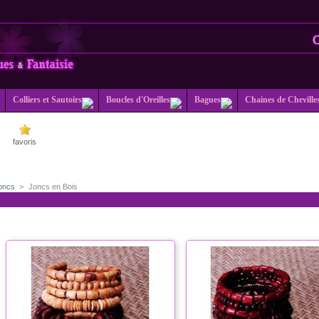
Colliers et Sautoirs
Boucles d'Oreilles
Bagues
Chaines de Cheville
favoris
Joncs
>
Joncs en Bois