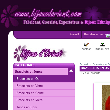
Accueil
Bracelets et Joncs
contact
plan du site
Accueil
>
Bracelets et 
CATÉGORIES
BRACELETS EN OS
Bracelets et Joncs
Il y a 36 produits.
Bracelets en Os
Bracelets en Verre
Bracelets en Corne
Bracelets en Metal
Joncs en Bois