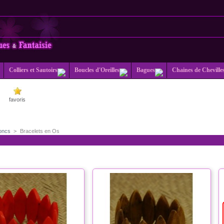
Colliers et Sautoirs
Boucles d'Oreilles
Bagues
Chaines de Cheville
favoris
Joncs
>
Bracelets en Os