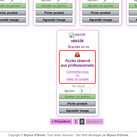
uter :
Ajouter :
Ajouter :
Aj
uter au panier
Ajouter au panier
Ajouter au panier
A
iche produit
Fiche produit
Fiche produit
randir image
Agrandir image
Agrandir image
nbb106
Bracelet en os
En stock
Ajouter :
Ajouter au panier
Fiche produit
Agrandir image
« Précédent
1
2
Suivant »
Copyright ©
Bijoux d'Orient
. Tous droits réservés - Site Web développé par
Bijoux d'Orient
.