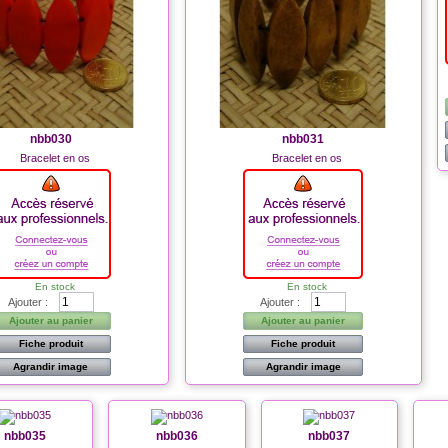
nbb030
nbb031
Bracelet en os
Bracelet en os
En stock
En stock
Ajouter :
Ajouter :
Ajouter au panier
Ajouter au panier
Fiche produit
Fiche produit
Agrandir image
Agrandir image
nbb035
nbb036
nbb037