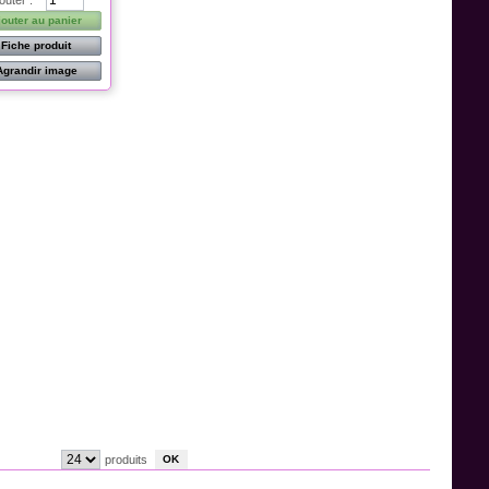
outer :
jouter au panier
Fiche produit
Agrandir image
produits