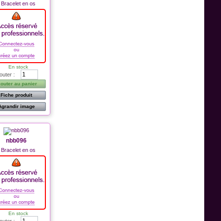
Bracelet en os
En stock
outer :
jouter au panier
Fiche produit
Agrandir image
nbb096
Bracelet en os
En stock