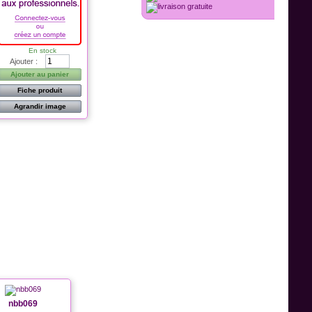
En stock
Ajouter :
Ajouter au panier
Fiche produit
Agrandir image
nbb069