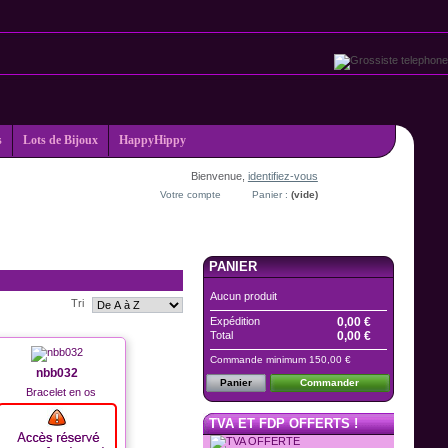
s
Lots de Bijoux
HappyHippy
Bienvenue,
identifiez-vous
Votre compte
Panier :
(vide)
PANIER
Aucun produit
Tri
Expédition
0,00 €
Total
0,00 €
Commande minimum 150,00 €
nbb032
Panier
Commander
Bracelet en os
TVA ET FDP OFFERTS !