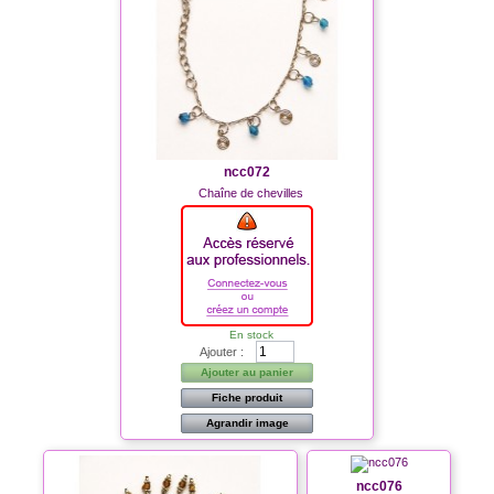
ncc072
Chaîne de chevilles
En stock
Ajouter :
Ajouter au panier
Fiche produit
Agrandir image
ncc076