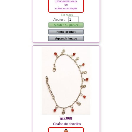
En stock
Ajouter :
Ajouter au panier
Fiche produit
Agrandir image
ncc068
Chaîne de chevilles