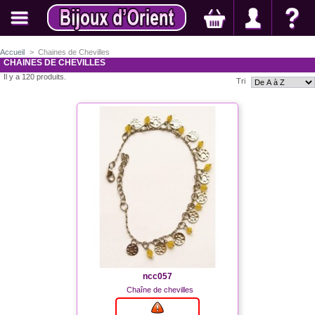
Accueil
>
Chaines de Chevilles
CHAINES DE CHEVILLES
Il y a 120 produits.
Tri
ncc057
Chaîne de chevilles