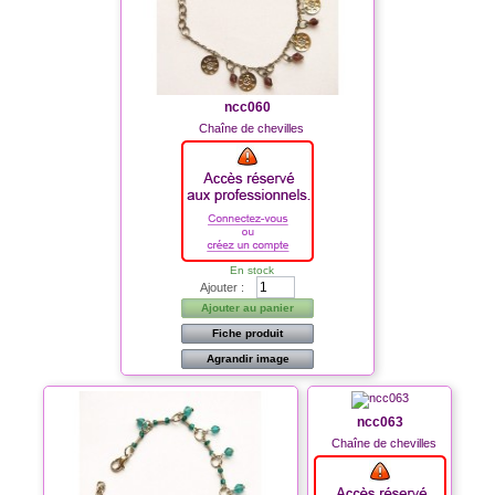
ncc060
Chaîne de chevilles
En stock
Ajouter :
Ajouter au panier
Fiche produit
Agrandir image
ncc063
Chaîne de chevilles