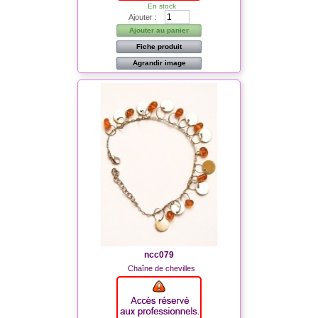
En stock
Ajouter :
Ajouter au panier
Fiche produit
Agrandir image
ncc079
Chaîne de chevilles