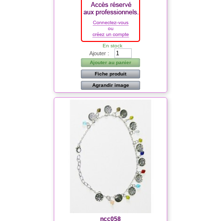
En stock
Ajouter :
Ajouter au panier
Fiche produit
Agrandir image
ncc058