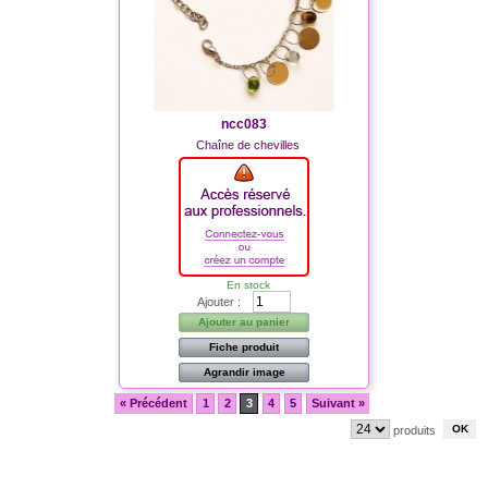
ncc083
Chaîne de chevilles
En stock
Ajouter :
Ajouter au panier
Fiche produit
Agrandir image
« Précédent
1
2
3
4
5
Suivant »
produits