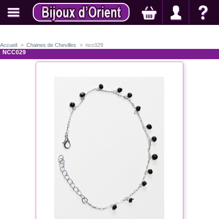
Accueil
>
Chaines de Chevilles
>
ncc029
NCC029