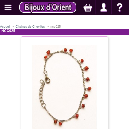
Accueil
>
Chaines de Chevilles
>
ncc025
NCC025