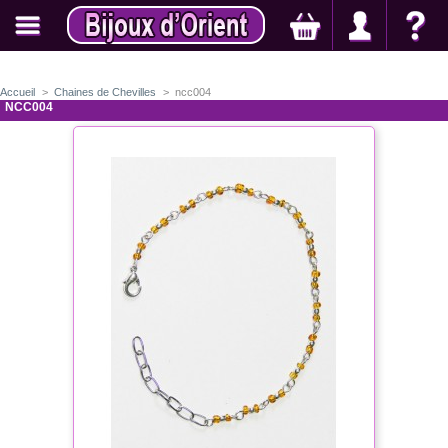
Accueil
>
Chaines de Chevilles
>
ncc004
NCC004