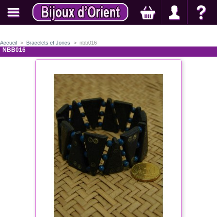
Accueil
>
Bracelets et Joncs
>
nbb016
NBB016